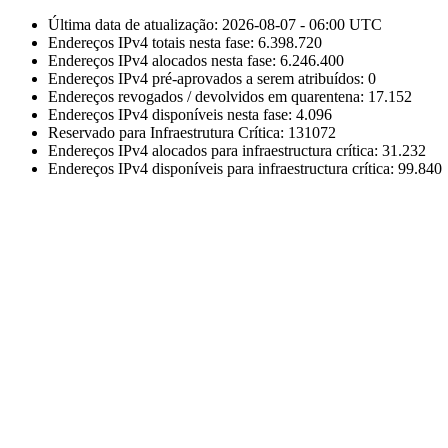
Última data de atualização:
2026-08-07
-
06:00 UTC
Endereços IPv4 totais nesta fase:
6.398.720
Endereços IPv4 alocados nesta fase:
6.246.400
Endereços IPv4 pré-aprovados a serem atribuídos:
0
Endereços revogados / devolvidos em quarentena:
17.152
Endereços IPv4 disponíveis nesta fase:
4.096
Reservado para Infraestrutura Crítica:
131072
Endereços IPv4 alocados para infraestructura crítica:
31.232
Endereços IPv4 disponíveis para infraestructura crítica:
99.840